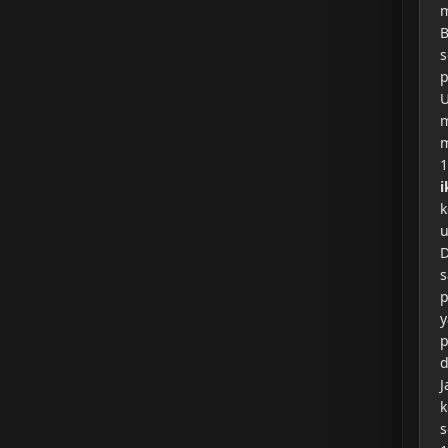
m
B
s
p
U
m
m
1
k
u
D
s
p
y
p
d
J
k
s