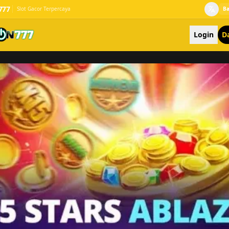
777
Slot Gacor Terpercaya
B
Login
D