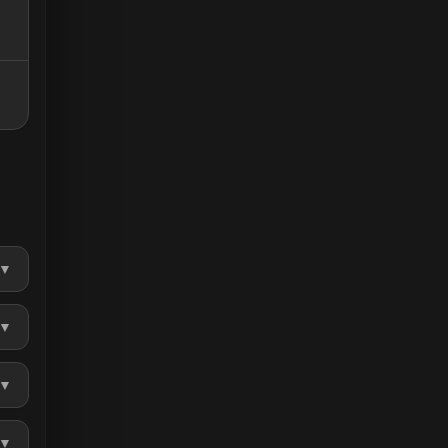
▼
▼
▼
▼