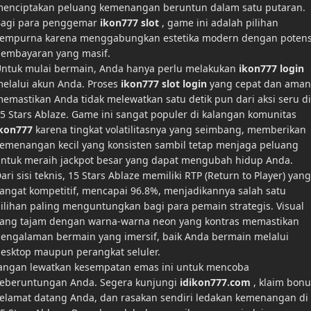
enciptakan peluang kemenangan beruntun dalam satu putaran.
agi para penggemar
ikon777 slot
, game ini adalah pilihan
empurna karena menggabungkan estetika modern dengan potens
embayaran yang masif.
ntuk mulai bermain, Anda hanya perlu melakukan
ikon777 login
elalui akun Anda. Proses
ikon777 slot login
yang cepat dan aman
emastikan Anda tidak melewatkan satu detik pun dari aksi seru di
5 Stars Ablaze. Game ini sangat populer di kalangan komunitas
ikon777
karena tingkat volatilitasnya yang seimbang, memberikan
emenangan kecil yang konsisten sambil tetap menjaga peluang
ntuk meraih jackpot besar yang dapat mengubah hidup Anda.
ari sisi teknis, 15 Stars Ablaze memiliki RTP (Return to Player) yang
angat kompetitif, mencapai 96.8%, menjadikannya salah satu
ilihan paling menguntungkan bagi para pemain strategis. Visual
ang tajam dengan warna-warna neon yang kontras memastikan
engalaman bermain yang imersif, baik Anda bermain melalui
esktop maupun perangkat seluler.
angan lewatkan kesempatan emas ini untuk mencoba
eberuntungan Anda. Segera kunjungi
idikon777.com
, klaim bon
elamat datang Anda, dan rasakan sendiri ledakan kemenangan di