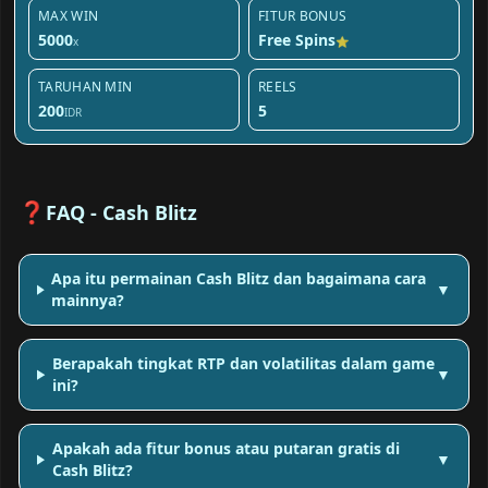
MAX WIN
FITUR BONUS
5000
Free Spins
x
⭐
TARUHAN MIN
REELS
200
5
IDR
❓
FAQ - Cash Blitz
Apa itu permainan Cash Blitz dan bagaimana cara
▼
mainnya?
Berapakah tingkat RTP dan volatilitas dalam game
▼
ini?
Apakah ada fitur bonus atau putaran gratis di
▼
Cash Blitz?