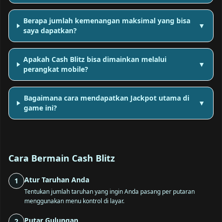
Berapa jumlah kemenangan maksimal yang bisa
▼
saya dapatkan?
Apakah Cash Blitz bisa dimainkan melalui
▼
perangkat mobile?
Bagaimana cara mendapatkan Jackpot utama di
▼
game ini?
Cara Bermain Cash Blitz
Atur Taruhan Anda
1
Tentukan jumlah taruhan yang ingin Anda pasang per putaran
menggunakan menu kontrol di layar.
Putar Gulungan
2