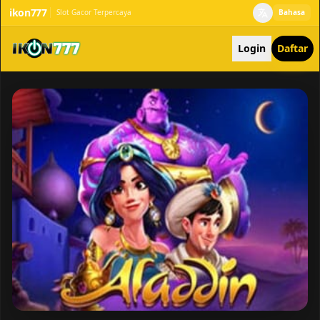
ikon777
Slot Gacor Terpercaya
Bahasa
Login
Daftar