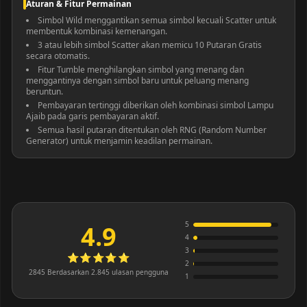
Aturan & Fitur Permainan
Simbol Wild menggantikan semua simbol kecuali Scatter untuk
membentuk kombinasi kemenangan.
3 atau lebih simbol Scatter akan memicu 10 Putaran Gratis
secara otomatis.
Fitur Tumble menghilangkan simbol yang menang dan
menggantinya dengan simbol baru untuk peluang menang
beruntun.
Pembayaran tertinggi diberikan oleh kombinasi simbol Lampu
Ajaib pada garis pembayaran aktif.
Semua hasil putaran ditentukan oleh RNG (Random Number
Generator) untuk menjamin keadilan permainan.
Ulasan Pemain Aladdin
5
4.9
4
3
⭐⭐⭐⭐⭐
2
2845 Berdasarkan 2.845 ulasan pengguna
1