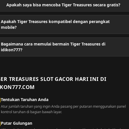
Apakah saya bisa mencoba Tiger Treasures secara gratis?
Apakah Tiger Treasures kompatibel dengan perangkat
mobile?
Bagaimana cara memulai bermain Tiger Treasures di
idikon777?
GER TREASURES SLOT GACOR HARI INI DI
IKON777.COM
Tentukan Taruhan Anda
Atur jumlah taruhan yang ingin Anda pasang per putaran menggunakan panel
kontrol taruhan di bagian bawah layar.
Putar Gulungan