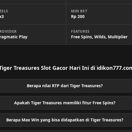
EELS
MIN BET
x3
Rp 200
ROVIDER
FEATURES
ragmatic Play
Free Spins, Wilds, Multiplier
Tiger Treasures Slot Gacor Hari Ini di idikon777.co
Berapa nilai RTP dari Tiger Treasures?
Apakah Tiger Treasures memiliki fitur Free Spins?
Berapa Max Win yang bisa didapatkan di Tiger Treasures?