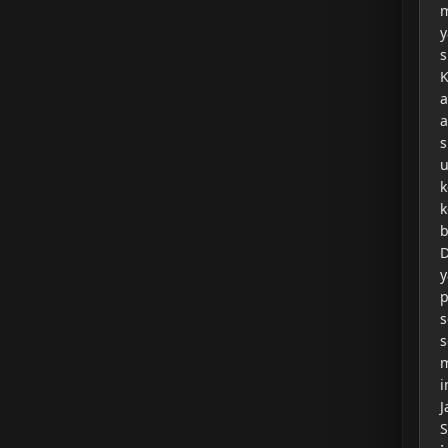
m
y
s
K
a
a
s
u
k
k
b
D
y
p
s
s
m
i
J
S