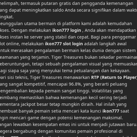
elimpah, termasuk putaran gratis dan pengganda kemenangan
ang dapat meningkatkan saldo Anda secara signifikan dalam wakt
ingkat.
eunggulan utama bermain di platform kami adalah kemudahan
kses. Dengan melakukan
ikon777 login
, Anda akan mendapatkan
kses instan ke server yang stabil dan cepat. Bagi para penggemar
lot online, melakukan
ikon777 slot login
adalah langkah awal
ntuk merasakan pengalaman bermain kelas dunia dengan sistem
eamanan yang terjamin. Tiger Treasures bukan sekadar permaina
eberuntungan, tetapi sebuah pengalaman visual yang memuaska
agi siapa saja yang menyukai tema petualangan dan kekayaan.
ari sisi teknis, Tiger Treasures menawarkan
RTP (Return to Player
ang sangat kompetitif, mencapai 96.8%, yang berarti peluang
engembalian kepada pemain sangat tinggi. Volatilitas yang
eimbang memastikan bahwa kemenangan kecil sering terjadi
ementara jackpot besar tetap mungkin diraih. Hal inilah yang
embuat banyak pemain setia mencari kata kunci
ikon777
saat
ngin mencari game dengan potensi kemenangan maksimal.
angan lewatkan kesempatan emas ini untuk menjadi jutawan baru
egera bergabung dengan komunitas pemain profesional di