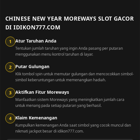
CHINESE NEW YEAR MOREWAYS SLOT GACOR
DI IDIKON777.COM
Atur Taruhan Anda
1
Tentukan jumlah taruhan yang ingin Anda pasang per putaran
menggunakan menu kontrol taruhan di layar.
Putar Gulungan
2
Klik tombol spin untuk memutar gulungan dan mencocokkan simbol-
simbol keberuntungan untuk memenangkan hadiah.
Aktifkan Fitur Moreways
3
Manfaatkan sistem Moreways yang meningkatkan jumlah cara
untuk menang pada setiap putaran yang berhasil.
Klaim Kemenangan
4
Kumpulkan kemenangan Anda saat simbol yang cocok muncul dan
nikmati jackpot besar di idikon777.com.