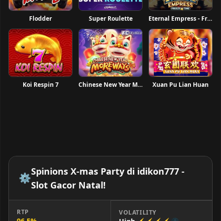
Flodder
Super Roulette
Eternal Empress - Freeze Time
Koi Respin 7
Chinese New Year Moreways
Xuan Pu Lian Huan
Spinions X-mas Party di idikon777 -
⚙️
Slot Gacor Natal!
RTP
VOLATILITY
96.5%