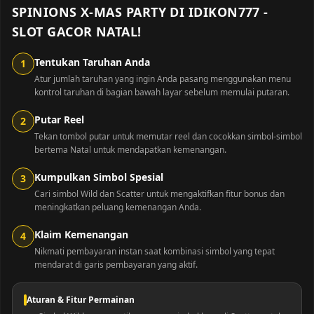
SPINIONS X-MAS PARTY DI IDIKON777 -
SLOT GACOR NATAL!
Tentukan Taruhan Anda
1
Atur jumlah taruhan yang ingin Anda pasang menggunakan menu
kontrol taruhan di bagian bawah layar sebelum memulai putaran.
Putar Reel
2
Tekan tombol putar untuk memutar reel dan cocokkan simbol-simbol
bertema Natal untuk mendapatkan kemenangan.
Kumpulkan Simbol Spesial
3
Cari simbol Wild dan Scatter untuk mengaktifkan fitur bonus dan
meningkatkan peluang kemenangan Anda.
Klaim Kemenangan
4
Nikmati pembayaran instan saat kombinasi simbol yang tepat
mendarat di garis pembayaran yang aktif.
Aturan & Fitur Permainan